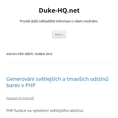
Přejít
k
Duke-HQ.net
obsahu
webu
Prostě další odkladiště informací o všem možném.
Menu
ARCHIV PRO MĚSÍC:
DUBEN 2014
Generování světlejších a tmavších odstínů
barev v PHP
Napsat komentář
PHP funkce na vytvoření světlejšího odstínu: