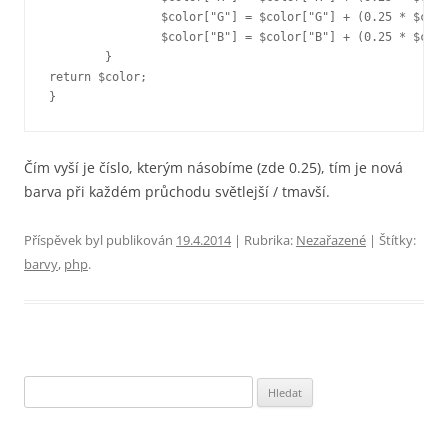
		$color["G"] = $color["G"] + (0.25 * $color["G"]);

		$color["B"] = $color["B"] + (0.25 * $color["B"]);

	}

return $color;

}
Čím vyší je číslo, kterým násobíme (zde 0.25), tím je nová
barva při každém průchodu světlejší / tmavší.
Příspěvek byl publikován
19.4.2014
| Rubrika:
Nezařazené
| Štítky:
barvy
,
php
.
Vyhledávání