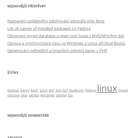
NEJNOVĚJŠÍ PŘÍSPĚVKY
Nastavení vzdáleného zálohování adresáře přes Borg
List all names of installed packages on Fedora
Obnovení mysql databáze a reset root hesla z MYD/MYI/frm dat
Oprava a synchronizace času ve Windows a Linux při Dual-Bootu
Generování světlejších a tmavších odstínů barev v PHP
ŠTÍTKY
linux
backup
barvy
bash
borg
dnf
dns 323
dualboot
fedora
mysql
obnova
php
samba
windows
záloha
čas
NEJNOVĚJŠÍ KOMENTÁŘE
ARCHIVY