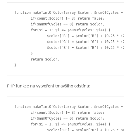
function makeTintOfColor(array $color, $numOfCycles = 1) 
	if(count($color) != 3) return false;

	if($numOfCycles == 0) return $color;

	for($i = 1; $i <= $numOfCycles; $i++) {

		$color["R"] = $color["R"] + (0.25 * (255 - $color["R"]));

		$color["G"] = $color["G"] + (0.25 * (255 - $color["G"]));

		$color["B"] = $color["B"] + (0.25 * (255 - $color["B"]));

	}

	return $color;

}
PHP funkce na vytvoření tmavšího odstínu:
function makeTintOfColor(array $color, $numOfCycles = 1) 
	if(count($color) != 3) return false;

	if($numOfCycles == 0) return $color;

	for($i = 1; $i <= $numOfCycles; $i++) {

		$color["R"] = $color["R"] + (0.25 * $color["R"]);
