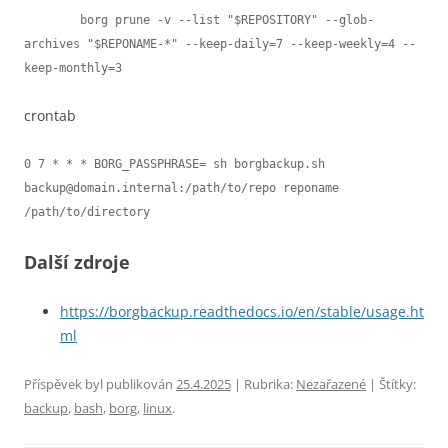
        borg prune -v --list "$REPOSITORY" --glob-
archives "$REPONAME-*" --keep-daily=7 --keep-weekly=4 --
keep-monthly=3
crontab
0 7 * * * BORG_PASSPHRASE= sh borgbackup.sh 
backup@domain.internal:/path/to/repo reponame 
/path/to/directory
Další zdroje
https://borgbackup.readthedocs.io/en/stable/usage.ht
ml
Příspěvek byl publikován
25.4.2025
| Rubrika:
Nezařazené
| Štítky:
backup
,
bash
,
borg
,
linux
.