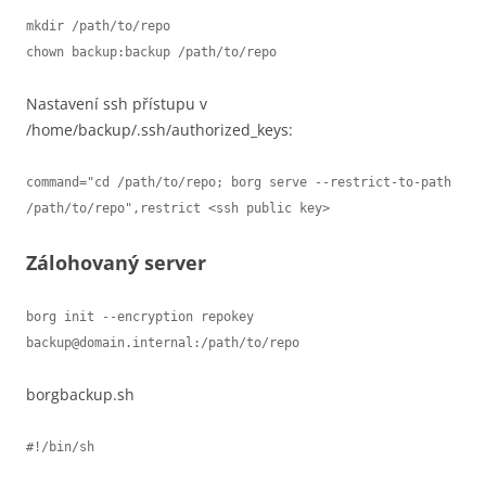
mkdir /path/to/repo

chown backup:backup /path/to/repo
Nastavení ssh přístupu v
/home/backup/.ssh/authorized_keys:
command="cd /path/to/repo; borg serve --restrict-to-path 
/path/to/repo",restrict <ssh public key>
Zálohovaný server
borg init --encryption repokey 
backup@domain.internal:/path/to/repo
borgbackup.sh
#!/bin/sh
