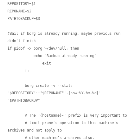
REPOSITORY=$1

REPONAME=$2

PATHTOBACKUP=$3

#Bail if borg is already running, maybe previous run 
didn't finish

if pidof -x borg >/dev/null; then

            echo "Backup already running"

                exit

        fi

        borg create -v --stats 
"$REPOSITORY"::"$REPONAME"'-{now:%Y-%m-%d}' 
"$PATHTOBACKUP"

        # The '{hostname}-' prefix is very important to

        # limit prune's operation to this machine's 
archives and not apply to

        # other machine's archives also.
