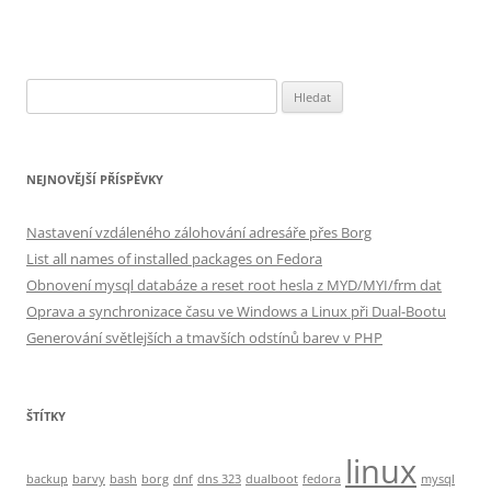
Vyhledávání
NEJNOVĚJŠÍ PŘÍSPĚVKY
Nastavení vzdáleného zálohování adresáře přes Borg
List all names of installed packages on Fedora
Obnovení mysql databáze a reset root hesla z MYD/MYI/frm dat
Oprava a synchronizace času ve Windows a Linux při Dual-Bootu
Generování světlejších a tmavších odstínů barev v PHP
ŠTÍTKY
linux
backup
barvy
bash
borg
dnf
dns 323
dualboot
fedora
mysql