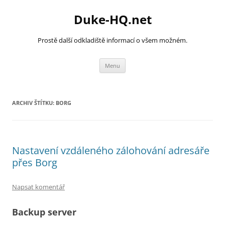
Přejít
k
Duke-HQ.net
obsahu
webu
Prostě další odkladiště informací o všem možném.
Menu
ARCHIV ŠTÍTKU:
BORG
Nastavení vzdáleného zálohování adresáře
přes Borg
Napsat komentář
Backup server