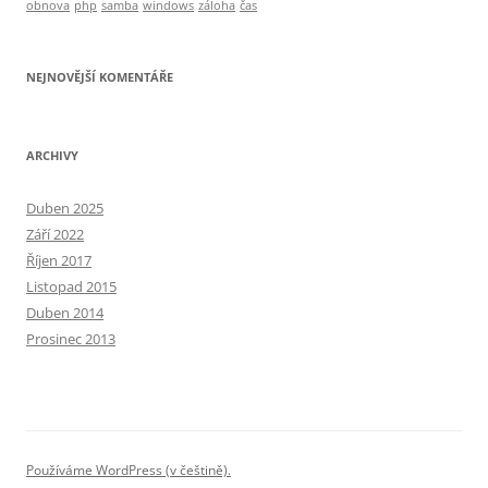
obnova
php
samba
windows
záloha
čas
NEJNOVĚJŠÍ KOMENTÁŘE
ARCHIVY
Duben 2025
Září 2022
Říjen 2017
Listopad 2015
Duben 2014
Prosinec 2013
Používáme WordPress (v češtině).